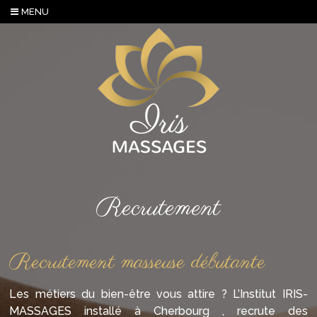
MENU
Recrutement
Recrutement masseuse débutante
Les métiers du bien-être vous attire ? L’Institut IRIS-
MASSAGES installé à Cherbourg , recrute des